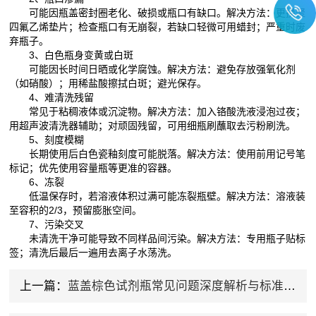
可能因瓶盖密封圈老化、破损或瓶口有缺口。解决方法：更换聚
四氟乙烯垫片；检查瓶口有无崩裂，若缺口轻微可用蜡封；严重时废
弃瓶子。
3、白色瓶身变黄或白斑
可能因长时间日晒或化学腐蚀。解决方法：避免存放强氧化剂
（如硝酸）；用稀盐酸擦拭白斑；避光保存。
4、难清洗残留
常见于粘稠液体或沉淀物。解决方法：加入铬酸洗液浸泡过夜；
用超声波清洗器辅助；对顽固残留，可用细瓶刷蘸取去污粉刷洗。
5、刻度模糊
长期使用后白色瓷釉刻度可能脱落。解决方法：使用前用记号笔
标记；优先使用容量瓶等更准的容器。
6、冻裂
低温保存时，若溶液体积过满可能冻裂瓶壁。解决方法：溶液装
至容积的2/3，预留膨胀空间。
7、污染交叉
未清洗干净可能导致不同样品间污染。解决方法：专用瓶子贴标
签；清洗后最后一遍用去离子水荡洗。
上一篇：
蓝盖棕色试剂瓶常见问题深度解析与标准化处理方案