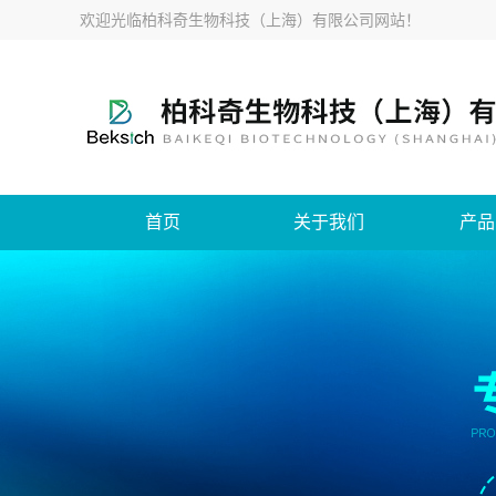
欢迎光临柏科奇生物科技（上海）有限公司网站！
首页
关于我们
产品