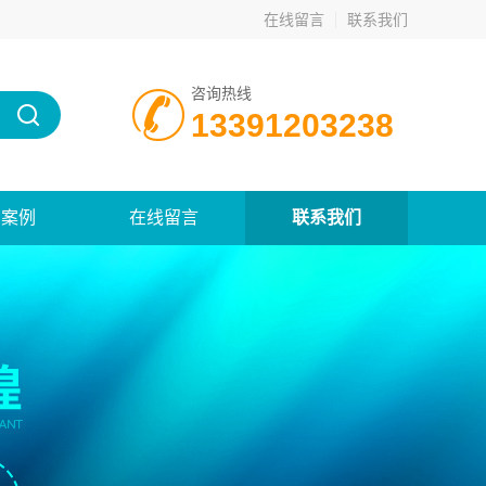
在线留言
联系我们
咨询热线
13391203238
功案例
在线留言
联系我们