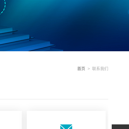
首页
> 联系我们