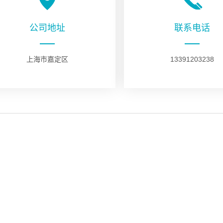
公司地址
联系电话
上海市嘉定区
13391203238