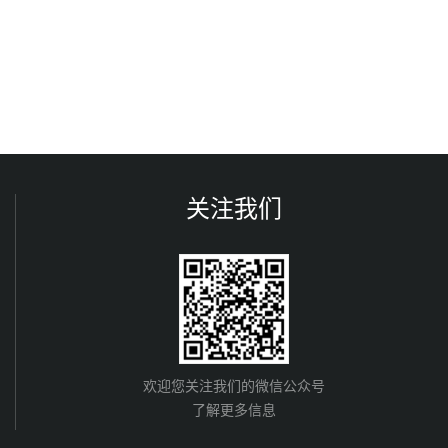
关注我们
欢迎您关注我们的微信公众号
了解更多信息