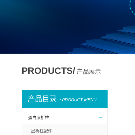
PRODUCTS/
产品展示
产品目录
/ PRODUCT MENU
蛋白层析柱
层析柱配件