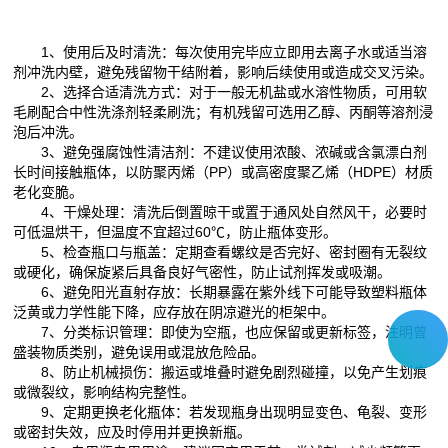
1、使用后及时清洗：每次使用完毕应立即用去离子水或适当溶
剂冲洗内壁，避免残留物干结附着，影响后续使用或造成交叉污染。
2、选择合适清洗方式：对于一般无机盐或水溶性物质，可用软
毛刷配合中性洗涤剂轻柔刷洗；有机残留可选用乙醇、丙酮等溶剂浸
泡后冲洗。
3、避免强腐蚀性清洁剂：不建议使用浓酸、浓碱或含氯漂白剂
长时间接触瓶体，以防聚丙烯（PP）或高密度聚乙烯（HDPE）材质
老化变脆。
4、干燥处理：清洗后倒置晾干或置于通风处自然风干，必要时
可低温烘干，但温度不宜超过60℃，防止瓶体变形。
5、检查瓶口与瓶盖：定期查看螺纹是否完好、密封圈有无裂纹
或硬化，确保旋紧后具备良好气密性，防止试剂挥发或吸潮。
6、避免阳光直射存放：长期暴露在紫外线下可能导致塑料瓶体
泛黄或力学性能下降，应存放在阴凉避光的柜架中。
7、分类标识管理：即使为空瓶，也应保留或更新标签，注明曾
盛装物质类别，避免误用或混放危险品。
8、防止机械损伤：搬运或堆叠时避免剧烈碰撞，以免产生划痕
或微裂纹，影响结构完整性。
9、定期更换老化瓶体：若发现瓶身出现明显变色、龟裂、变形
或密封失效，应及时停用并更换新瓶。