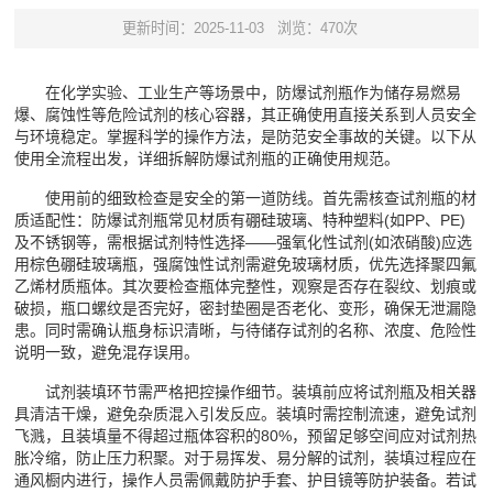
更新时间：2025-11-03
浏览：470次
在化学实验、工业生产等场景中，防爆试剂瓶作为储存易燃易
爆、腐蚀性等危险试剂的核心容器，其正确使用直接关系到人员安全
与环境稳定。掌握科学的操作方法，是防范安全事故的关键。以下从
使用全流程出发，详细拆解防爆试剂瓶的正确使用规范。
使用前的细致检查是安全的第一道防线。首先需核查试剂瓶的材
质适配性：防爆试剂瓶常见材质有硼硅玻璃、特种塑料(如PP、PE)
及不锈钢等，需根据试剂特性选择——强氧化性试剂(如浓硝酸)应选
用棕色硼硅玻璃瓶，强腐蚀性试剂需避免玻璃材质，优先选择聚四氟
乙烯材质瓶体。其次要检查瓶体完整性，观察是否存在裂纹、划痕或
破损，瓶口螺纹是否完好，密封垫圈是否老化、变形，确保无泄漏隐
患。同时需确认瓶身标识清晰，与待储存试剂的名称、浓度、危险性
说明一致，避免混存误用。
试剂装填环节需严格把控操作细节。装填前应将试剂瓶及相关器
具清洁干燥，避免杂质混入引发反应。装填时需控制流速，避免试剂
飞溅，且装填量不得超过瓶体容积的80%，预留足够空间应对试剂热
胀冷缩，防止压力积聚。对于易挥发、易分解的试剂，装填过程应在
通风橱内进行，操作人员需佩戴防护手套、护目镜等防护装备。若试