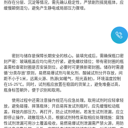
剂存在分层、沉淀等情况，需先确认稳定性，严禁剧烈摇晃瓶体，应
缓慢颠倒混匀，避免产生静电或局部压力骤增。
密封与储存是保障长期安全的核心。装填完成后，需确保瓶口密
封严密：玻璃瓶盖应均匀用力拧紧，避免螺纹错位；带有密封圈的瓶
盖需检查密封圈是否安装到位，必要时可更换新密封圈。储存时需遵
循“分类存放”原则，易燃易爆试剂与氧化剂、酸碱试剂分开存放，间
距不小于1米，远离火源、热源(如暖气、阳光直射)，环境温度控制
在15-25℃。同时，试剂瓶应放置在稳固的货架上，避免堆叠过高，
瓶身标签朝外，便于识别和取用。
使用过程中还需注意操作规范与应急处理。取用试剂时应轻拿轻
放，避免碰撞、摔落瓶体；开启易挥发试剂瓶时，应先缓慢松动瓶
盖，释放内部压力，再打开，防止试剂喷射。若发生试剂泄漏，应立
即停止操作，疏散现场人员，根据试剂特性采取相应处理措施：腐蚀
性试剂泄漏可用沙土覆盖吸收，易燃易爆试剂泄漏需严禁火源，用防