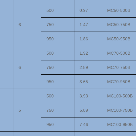
500
0.97
MC
5
0-500
B
6
750
1.47
MC
5
0-750
B
950
1.86
MC
5
0-950
B
500
1.92
MC70-500
B
6
750
2.89
MC70-750
B
950
3.65
MC70-950
B
500
3.93
MC100-500
B
5
750
5.89
MC100-750
B
950
7.46
MC100-950
B