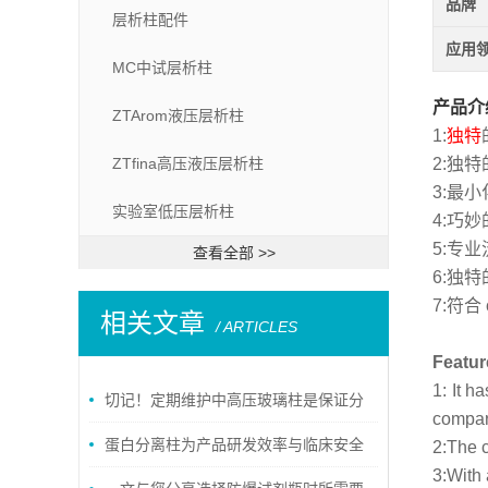
品牌
层析柱配件
应用
MC中试层析柱
产品介
ZTArom液压层析柱
1:
独特
ZTfina高压液压层析柱
2:独
3:最
实验室低压层析柱
4:巧
5:专
查看全部 >>
6:独
7:符
相关文章
/ ARTICLES
Featur
1: It 
切记！定期维护中高压玻璃柱是保证分
compare
析质量的关键
蛋白分离柱为产品研发效率与临床安全
2:The c
3:With 