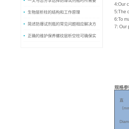
提供坚实支撑
一文与您分享选择防爆试剂瓶时所需要
4:Our c
5:The d
考虑的关键因素
生物层析柱的结构和工作原理
6:To ma
简述防爆试剂瓶的常见问题相应解决方
7: Our 
法
正确的维护保养螺纹层析空柱可确保实
验结果准确性
规格参
直
m
（
Diam