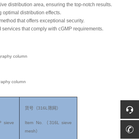
e distribution area, ensuring the top-notch results.
 optimal distribution effects.
ethod that offers exceptional security.
nd services that comply with cGMP requirements.
316L
）
货号（
筛网
）
P sieve
Item No.
316L sieve
（
mesh
）