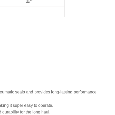
国产
neumatic seals and provides long-lasting performance
king it super easy to operate.
 durability for the long haul.