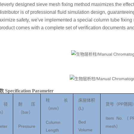
leverly designed sieve mesh fixing method maximizes the effectiv
istributor is of professional fluid simulation design, guaranteeing
ximize safety, we've implemented a special column tube fixing m
product comes with a complete set of verification documents a
数
Specification Para
m
eter
柱长
床层体积
PP
径
耐压
货号（
筛
网
mm
(L)
（
）
m
bar
）
（
）
Item No.
P
（
Bed
Column
eter
Pressure
mesh
）
Volume
Length