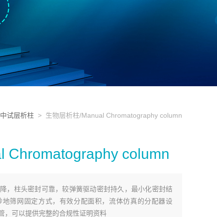
C中试层析柱
> 生物层析柱/Manual Chromatography column
hromatography column
降，柱头密封可靠，较弹簧驱动密封持久，最小化密封结
妙地筛网固定方式，有效分配面积，流体仿真的分配器设
管，可以提供完整的合规性证明资料