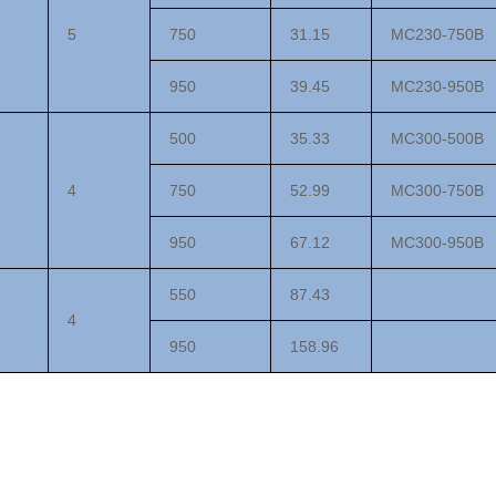
5
750
31.15
MC2
3
0-750
B
950
39.45
MC2
3
0-950
B
500
35.33
MC300-500
B
4
750
52.99
MC300-750
B
950
67.12
MC300-950
B
550
87.43
4
95
0
158.96